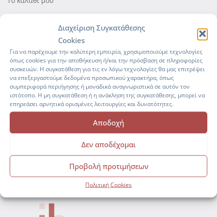
Το καλάθι μου
Ταμείο
Διαχείριση Συγκατάθεσης
Πολιτική Cookies (ΕΕ)
Cookies
Για να παρέχουμε την καλύτερη εμπειρία, χρησιμοποιούμε τεχνολογίες
όπως cookies για την αποθήκευση ή/και την πρόσβαση σε πληροφορίες
συσκευών. Η συγκατάθεση για τις εν λόγω τεχνολογίες θα μας επιτρέψει
να επεξεργαστούμε δεδομένα προσωπικού χαρακτήρα, όπως
συμπεριφορά περιήγησης ή μοναδικά αναγνωριστικά σε αυτόν τον
ιστότοπο. Η μη συγκατάθεση ή η ανάκληση της συγκατάθεσης, μπορεί να
επηρεάσει αρνητικά ορισμένες λειτουργίες και δυνατότητες.
Manage everything
Αποδοχή
professionally
with our complete
Δεν αποδέχομαι
HR Solution!
Προβολή προτιμήσεων
hr-platform.gr
Πολιτική Cookies