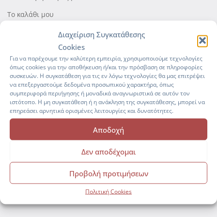
Το καλάθι μου
Ταμείο
Διαχείριση Συγκατάθεσης
Cookies
Πολιτική Cookies (ΕΕ)
Για να παρέχουμε την καλύτερη εμπειρία, χρησιμοποιούμε τεχνολογίες
όπως cookies για την αποθήκευση ή/και την πρόσβαση σε πληροφορίες
συσκευών. Η συγκατάθεση για τις εν λόγω τεχνολογίες θα μας επιτρέψει
να επεξεργαστούμε δεδομένα προσωπικού χαρακτήρα, όπως
συμπεριφορά περιήγησης ή μοναδικά αναγνωριστικά σε αυτόν τον
ιστότοπο. Η μη συγκατάθεση ή η ανάκληση της συγκατάθεσης, μπορεί να
επηρεάσει αρνητικά ορισμένες λειτουργίες και δυνατότητες.
Αποδοχή
Manage everything
professionally
with our complete
Δεν αποδέχομαι
HR Solution!
Προβολή προτιμήσεων
hr-platform.gr
Πολιτική Cookies