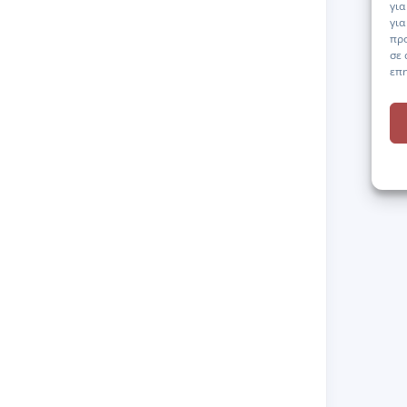
για
για
πρ
σε 
επη