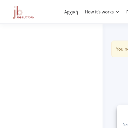
Αρχική
How it’s works
You ne
Για