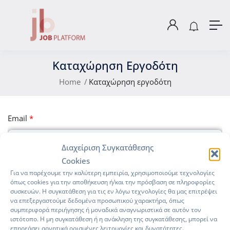
Καταχώρηση Εργοδότη
Home
Καταχώρηση εργοδότη
Email
*
Διαχείριση Συγκατάθεσης
Cookies
Password
*
Για να παρέχουμε την καλύτερη εμπειρία, χρησιμοποιούμε τεχνολογίες
όπως cookies για την αποθήκευση ή/και την πρόσβαση σε πληροφορίες
συσκευών. Η συγκατάθεση για τις εν λόγω τεχνολογίες θα μας επιτρέψει
να επεξεργαστούμε δεδομένα προσωπικού χαρακτήρα, όπως
συμπεριφορά περιήγησης ή μοναδικά αναγνωριστικά σε αυτόν τον
ιστότοπο. Η μη συγκατάθεση ή η ανάκληση της συγκατάθεσης, μπορεί να
Confirm Password
*
επηρεάσει αρνητικά ορισμένες λειτουργίες και δυνατότητες.