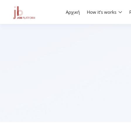
Αρχική
How it’s works