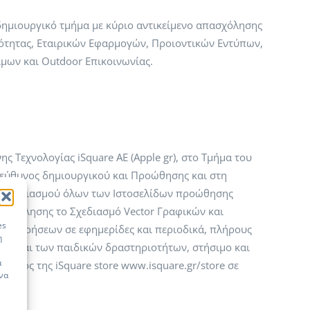
 δημιουργικό τμήμα με κύριο αντικείμενο απασχόλησης
τότητας, Εταιρικών Εφαρμογών, Προιοντικών Εντύπων,
μων και Outdoor Επικοινωνίας.
ς Τεχνολογίας iSquare ΑΕ (Apple gr), στο Τμήμα του
ς υπεύθυνος δημιουργικού και Προώθησης και στη
ού Σχεδιασμού όλων των Ιστοσελίδων προώθησης
πασχόλησης το Σχεδιασμό Vector Γραφικών και
es
ταχωρήσεων σε εφημερίδες και περιοδικά, πλήρους
η
.gr και των παιδικών δραστηριοτήτων, στήσιμο και
ά
ματος της iSquare store www.isquare.gr/store σε
 να