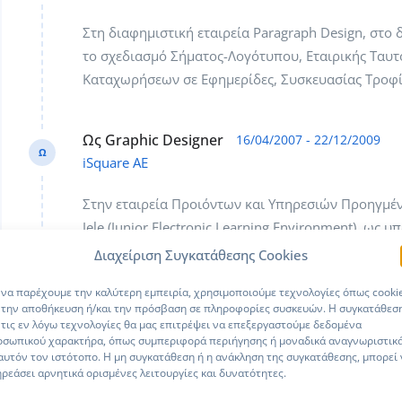
Στη διαφημιστική εταιρεία Paragraph Design, στο
το σχεδιασμό Σήματος-Λογότυπου, Εταιρικής Ταυ
Καταχωρήσεων σε Εφημερίδες, Συσκευασίας Τροφί
Ως Graphic Designer
16/04/2007 - 22/12/2009
Ω
iSquare ΑΕ
Στην εταιρεία Προιόντων και Υπηρεσιών Προηγμένη
Jele (Junior Electronic Learning Environment), ω
συνέχεια στο ΙΤ Τμήμα, ως υπεύθυνος Γραφιστικ
Διαχείριση Συγκατάθεσης Cookies
Προιόντων της Εταιρείας. Με κύριο αντικείμενο α
 να παρέχουμε την καλύτερη εμπειρία, χρησιμοποιούμε τεχνολογίες όπως cooki
Εφαρμογών, Εφαρμογών Εταιρικής Ταυτότητας, Κα
 την αποθήκευση ή/και την πρόσβαση σε πληροφορίες συσκευών. Η συγκατάθεσ
Γραφιστικού Σχεδιασμού της ιστοσελίδας www.jele
 τις εν λόγω τεχνολογίες θα μας επιτρέψει να επεξεργαστούμε δεδομένα
οσωπικού χαρακτήρα, όπως συμπεριφορά περιήγησης ή μοναδικά αναγνωριστικ
Γραφιστικος Σχεδιασμός του ηλεκτρονικού Καταστή
αυτόν τον ιστότοπο. Η μη συγκατάθεση ή η ανάκληση της συγκατάθεσης, μπορεί
Magento βάση.
ρεάσει αρνητικά ορισμένες λειτουργίες και δυνατότητες.