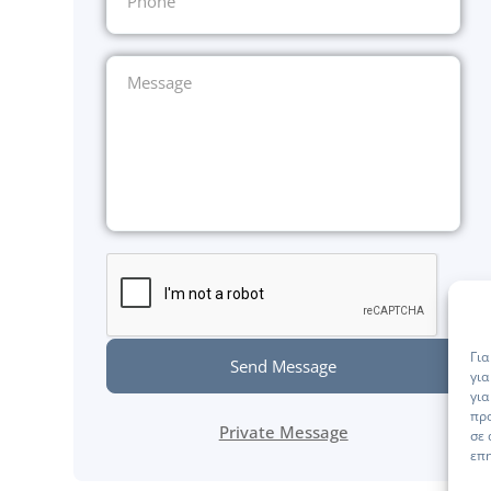
Για
Send Message
για
για
πρ
Private Message
σε 
επη