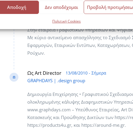
Αποδοχή
Δεν αποδέχομαι
Προβολή προτιμήσεω
Ως Graphic Designer
07/01/2010 - 30/04/2010
Ω
All4ad ΟΕ
Πολιτική Cookies
Στην εταιρεία Γραφιστικών Υπηρεσιών και Ψηφιακ
Με κύριο αντικείμενο απασχόλησης το Σχεδιασμό 
Εφαρμογών, Εταιρικών Εντύπων, Καταχωρήσεων, O
Ρούχων.
Ως Art Director
13/08/2010 - Σήμερα
Ω
GRAPHDAYS | .design group
Δημιουργία Επιχείρησης • Γραφιστικού Σχεδιασμο
ολοκληρωμένης κάλυψης Διαφημιστικών Υπηρεσιών
www.graphdays.com – Υπεύθυνος Εταιρείας, Art Di
Κατασκευής και Προώθησης Δικτύων των https://re
https://products4u.gr, και https://around-me.gr.