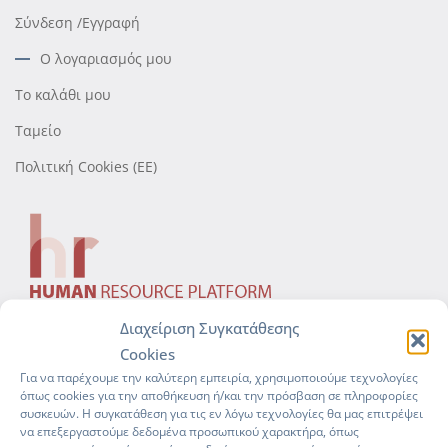
Σύνδεση /Εγγραφή
Ο λογαριασμός μου
Το καλάθι μου
Ταμείο
Πολιτική Cookies (ΕΕ)
Διαχείριση Συγκατάθεσης
Manage everything
Cookies
professionally
with our complete
Για να παρέχουμε την καλύτερη εμπειρία, χρησιμοποιούμε τεχνολογίες
όπως cookies για την αποθήκευση ή/και την πρόσβαση σε πληροφορίες
HR Solution!
συσκευών. Η συγκατάθεση για τις εν λόγω τεχνολογίες θα μας επιτρέψει
να επεξεργαστούμε δεδομένα προσωπικού χαρακτήρα, όπως