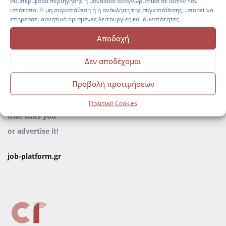
συμπεριφορά περιήγησης ή μοναδικά αναγνωριστικά σε αυτόν τον
hr-platform.gr
ιστότοπο. Η μη συγκατάθεση ή η ανάκληση της συγκατάθεσης, μπορεί να
επηρεάσει αρνητικά ορισμένες λειτουργίες και δυνατότητες.
Αποδοχή
Δεν αποδέχομαι
Προβολή προτιμήσεων
Find the job
Πολιτική Cookies
that
suits you
or advertise it
!
job-platform.gr