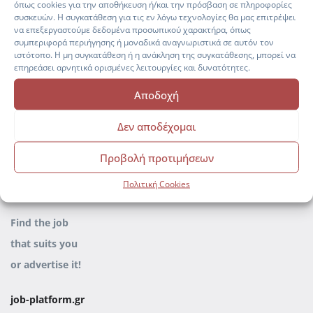
όπως cookies για την αποθήκευση ή/και την πρόσβαση σε πληροφορίες
Manage everything
συσκευών. Η συγκατάθεση για τις εν λόγω τεχνολογίες θα μας επιτρέψει
να επεξεργαστούμε δεδομένα προσωπικού χαρακτήρα, όπως
professionally
with our complete
συμπεριφορά περιήγησης ή μοναδικά αναγνωριστικά σε αυτόν τον
HR Solution!
ιστότοπο. Η μη συγκατάθεση ή η ανάκληση της συγκατάθεσης, μπορεί να
επηρεάσει αρνητικά ορισμένες λειτουργίες και δυνατότητες.
hr-platform.gr
Αποδοχή
Δεν αποδέχομαι
Προβολή προτιμήσεων
Πολιτική Cookies
Find the job
that
suits you
or advertise it
!
job-platform.gr