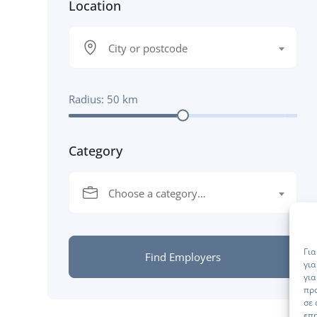
Location
City or postcode
Radius:
50
km
Category
Choose a category…
Για
Find Employers
για
για
πρ
σε 
επη