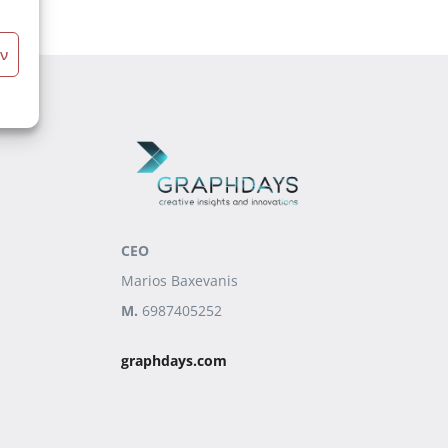
ν
CEO
Marios Baxevanis
M.
6987405252
graphdays.com