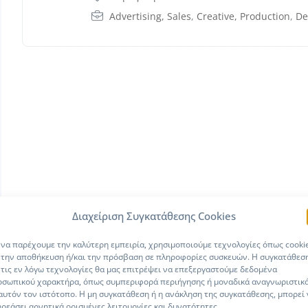
Advertising, Sales
,
Creative, Production
,
De
Διαχείριση Συγκατάθεσης Cookies
 να παρέχουμε την καλύτερη εμπειρία, χρησιμοποιούμε τεχνολογίες όπως cooki
 την αποθήκευση ή/και την πρόσβαση σε πληροφορίες συσκευών. Η συγκατάθεσ
 τις εν λόγω τεχνολογίες θα μας επιτρέψει να επεξεργαστούμε δεδομένα
οσωπικού χαρακτήρα, όπως συμπεριφορά περιήγησης ή μοναδικά αναγνωριστικ
αυτόν τον ιστότοπο. Η μη συγκατάθεση ή η ανάκληση της συγκατάθεσης, μπορεί
ρεάσει αρνητικά ορισμένες λειτουργίες και δυνατότητες.