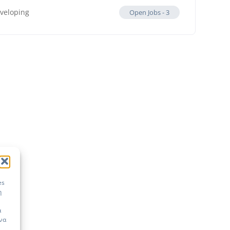
veloping
Open Jobs -
3
es
η
ά
 να