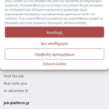
όπως cookies για την αποθήκευση ή/και την πρόσβαση σε πληροφορίες
Manage everything
συσκευών. Η συγκατάθεση για τις εν λόγω τεχνολογίες θα μας επιτρέψει
να επεξεργαστούμε δεδομένα προσωπικού χαρακτήρα, όπως
professionally
with our complete
συμπεριφορά περιήγησης ή μοναδικά αναγνωριστικά σε αυτόν τον
HR Solution!
ιστότοπο. Η μη συγκατάθεση ή η ανάκληση της συγκατάθεσης, μπορεί να
επηρεάσει αρνητικά ορισμένες λειτουργίες και δυνατότητες.
hr-platform.gr
Αποδοχή
Δεν αποδέχομαι
Προβολή προτιμήσεων
Πολιτική Cookies
Find the job
that
suits you
or advertise it
!
job-platform.gr